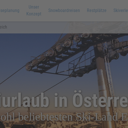
Unser
iseplanung
Snowboardreisen
Restplätze
Skiverle
Konzept
eich
urlaub in Österr
hl beliebtesten Ski-Land 