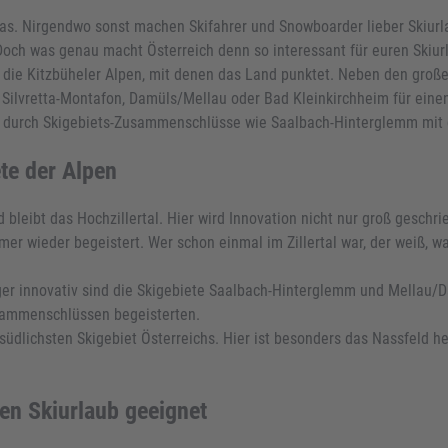
pas. Nirgendwo sonst machen Skifahrer und Snowboarder lieber Skiurla
och was genau macht Österreich denn so interessant für euren Skiur
r die Kitzbüheler Alpen, mit denen das Land punktet. Neben den groß
 Silvretta-Montafon, Damüls/Mellau oder Bad Kleinkirchheim für einen
a durch Skigebiets-Zusammenschlüsse wie Saalbach-Hinterglemm mit 
ete der Alpen
d bleibt das Hochzillertal. Hier wird Innovation nicht nur groß gesch
er wieder begeistert. Wer schon einmal im Zillertal war, der weiß, 
iger innovativ sind die Skigebiete Saalbach-Hinterglemm und Mellau/
usammenschlüssen begeisterten.
 südlichsten Skigebiet Österreichs. Hier ist besonders das Nassfeld 
ien Skiurlaub geeignet