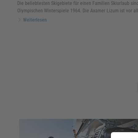
Die beliebtesten Skigebiete für einen Familien Skiurlaub s
Olympischen Winterspiele 1964. Die Axamer Lizum ist vor all
Weiterlesen