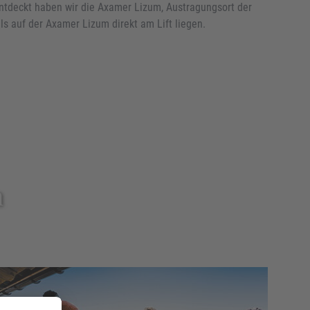
entdeckt haben wir die Axamer Lizum, Austragungsort der
s auf der Axamer Lizum direkt am Lift liegen.
h