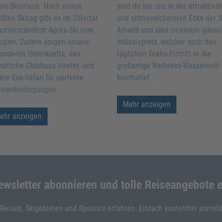
um-Skiurlaub. Nach einem
seid ihr bei uns in der attraktivs
llten Skitag gibt es im Zillertal
und schneesichersten Ecke der S
bstverständlich Après-Ski vom
Amadé und dies zu einem günst
nsten. Zudem sorgen unsere
Inklusivpreis, welcher auch den
onderen Unterkünfte, das
täglichen Gratis-Eintritt in die
ütliche Clubhaus Hoefer, und
großartige Wellness-Wasserwelt
ere Ess-Safari für perfekte
beinhaltet.
menbedingungen.
Mehr anzeigen
ehr anzeigen
ewsletter abonnieren und tolle Reiseangebote e
 Reisen, Skigebieten und Specials erfahren. Einfach kostenfrei anme