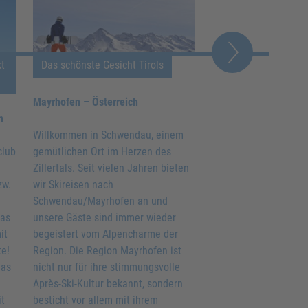
kt
Das schönste Gesicht Tirols
Skireisen in das Sc
Mayrhofen – Österreich
Mellau/Damüls – Öste
h
Willkommen in Schwendau, einem
Im Skidorf Mellau am 
club
gemütlichen Ort im Herzen des
nur ca. 50 Autominut
Zillertals. Seit vielen Jahren bieten
Bodensee entfernt, gi
zw.
wir Skireisen nach
originalen österreic
Schwendau/Mayrhofen an und
und sehr viel Schnee.
das
unsere Gäste sind immer wieder
m hoch gelegene Nac
it
begeistert vom Alpencharme der
Damüls wirbt ganz off
te!
Region. Die Region Mayrhofen ist
Slogan „das schneere
das
nicht nur für ihre stimmungsvolle
Welt“. Wir freuen uns
Après-Ski-Kultur bekannt, sondern
Vorarlberg unseren n
it
besticht vor allem mit ihrem
kleinsten Ferienclub 