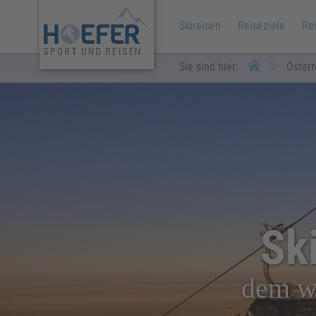
Skireisen
Reiseziele
Re
Sie sind hier:
Österr
Ski
dem wo