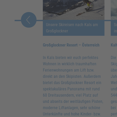
d Jugendskireisen
Unsere Skireisen nach Kals am
S
Großglockner
i
erreich
Großglockner Resort – Österreich
Kal
andet bei der
In Kals bieten wir euch perfektes
Die
gebiets-Umfrage bei
Wohnen in wirklich traumhaften
Ski
ern selber immer
Ferienwohnungen am Lift bzw.
übe
Five! Das liegt einmal
direkt an den Skipisten. Außerdem
Jah
igen Pisten, urigen
bietet das Großglockner Resort ein
Wel
ebiet, liftnahen
spektakuläres Panorama mit rund
und
aber auch an den
60 Dreitausendern, viel Platz auf
544
ttlichen
und abseits der weitläufigen Pisten,
ges
gen wie einem
moderne Liftanlagen, sehr schöne
bei
idepot am Lift oder
Unterkünfte und hohe Kinder- bzw.
per