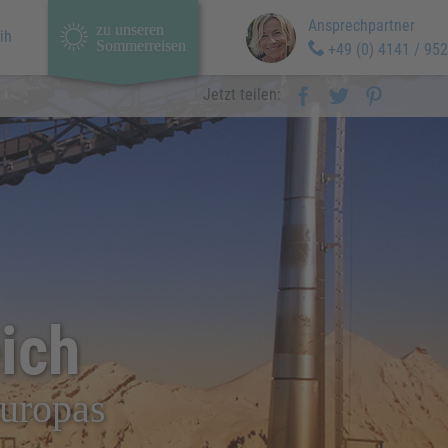
Ansprechpartner
zu unseren
ih
Sommerreisen
+49 (0) 4141 / 952
Jetzt teilen:
eich
Europas