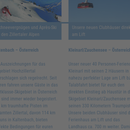
chneevergnügen und Après-Ski
Unsere neuen Clubhäuser dire
n den Zillertaler Alpen
am Lift
tenbach – Österreich
Kleinarl/Zauchensee – Österreic
 Auszeichnungen für das
Unser neuer 40 Personen-Ferien
gebiet Hochzillertal
Kleinarl mit seinen 2 Häusern in
rschlagen sich regelrecht. Seit
nahezu perfekter Lage am Lift b
ren fahren unsere Gäste in das
Talabfahrt bietet für euch den
tklasse-Skigebiet in Österreich
direkten Einstieg ab Haustür in 
 sind immer wieder begeistert.
Skigebiet Kleinarl/Zauchensee m
 km traumhafte Pisten im
seinen 330 Kilometern Traumpis
amten Zillertal, davon 114 km
Unsere beiden Clubhäuser sind 
 uns in Kaltenbach, bieten
Ferienhaus am Lift und das
fekte Bedingungen für euren
Landhaus ca. 700 m weiter. Dam