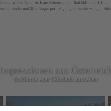
ind immer wieder Achenkirch am Achensee oder Bad Mitterndorf. Neu 
em für Kinder und Skianfänger perfekt geeignet, da die wenigen Hotel
Impressionen aus Österreic
So könnte euer Skiurlaub aussehen