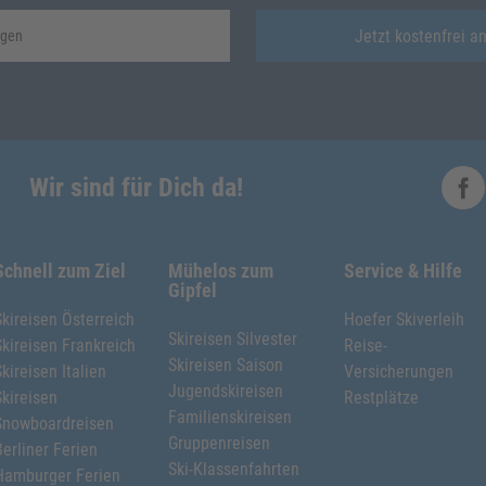
Jetzt kostenfrei 
Wir sind für Dich da!
Schnell zum Ziel
Mühelos zum
Service & Hilfe
Gipfel
Skireisen Österreich
Hoefer Skiverleih
Skireisen Silvester
Skireisen Frankreich
Reise-
Skireisen Saison
Skireisen Italien
Versicherungen
Jugendskireisen
Skireisen
Restplätze
Familienskireisen
Snowboardreisen
Gruppenreisen
Berliner Ferien
Ski-Klassenfahrten
Hamburger Ferien