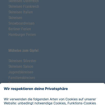
Skireisen Österreich
Skireisen Frankreich
Skireisen Italien
Skireisen
Snowboardreisen
Berliner Ferien
Hamburger Ferien
Mühelos zum Gipfel
Skireisen Silvester
Skireisen Saison
Jugendskireisen
Familienskireisen
Gruppenreisen
Ski-Klassenfahrten
Freeride-Schnupperkurse