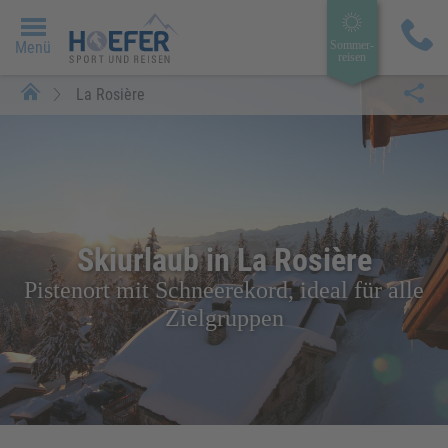
Menü
Sommer­
reisen
La Rosière
Skiurlaub in La Rosière
Pistenort mit Schneerekord, ideal für alle
Zielgruppen