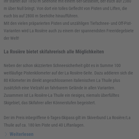
Ihr startet auf 1850 m Seehöhe mit einem 6er-Sessellift, der euch auf 2380
m über Null bringt. Von dort ein tolles Geflecht von Pisten und Liften, die
euch bis auf 2800 m Seehöhe hinaufführen.
Mit den vielen präparierten Pisten und unzähligen Tiefschnee- und Off-Pist-
Varianten wird La Rosière auch zu einem der spannendsten Freeridegebiete
der Welt!
La Rosière bietet skifahrerisch alle Möglichkeiten
Neben der schon skizzierten Schneesicherheit gibt es in Summe 100
weitläufige Pistenkilometer auf der La Rosière-Seite. Dazu addieren sich die
80 Kilometer im direkt angeschlossenen italienischen La Thuile plus
zusätzlich eine Vielzahl an fahrbarem Gelände in allen Varianten.
Zusammen ist La Rosière-La Thuile ein riesiges, niemals überfülltes
Skigebiet, das Skifahrer aller Könnerstufen begeistert.
Der im Preis inbegriffene 6-Tages-Skipass gilt im Skiverbund La Rosière/La
Thuile auf ca. 180 km Piste und 40 Liftanlagen.
Weiterlesen