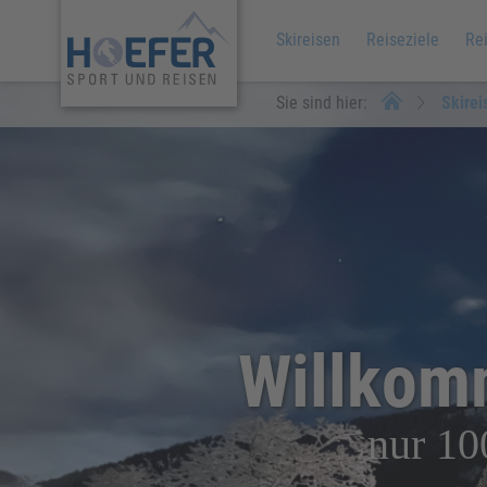
Skireisen
Reiseziele
Re
Sie sind hier:
Skirei
Willkom
nur 10