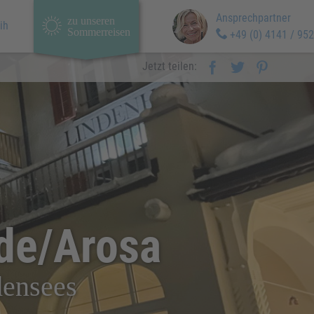
Ansprechpartner
zu unseren
ih
Sommerreisen
+49 (0) 4141 / 952
Jetzt teilen:
de/Arosa
densees