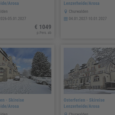
ide/Arosa
Lenzerheide/Arosa
lden
Churwalden
2026-05.01.2027
04.01.2027-10.01.2027
€ 1049
p.Pers. ab
en - Skireise
Osterferien - Skireise
ide/Arosa
Lenzerheide/Arosa
lden
Churwalden