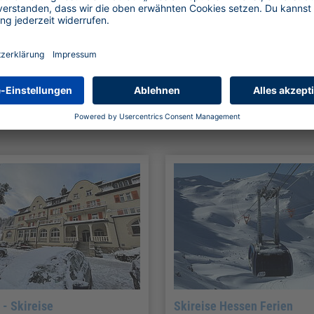
 Skireisen nach Lenzerheid
 - Skireise
Skireise Hessen Ferien