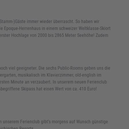
 (Stamm-)Gäste immer wieder überrascht. So haben wir
lle Epoque-Herrenhaus in einem schweizer Weltklasse-Skiort
icherster Hochlage von 2000 bis 2865 Meter Seehöhe! Zudem
 noch viel geeigneter. Die sechs Public-Rooms geben uns die
ergarten, musikalisch im Klavierzimmer, old-english im
ersten Minute an verzaubert. In unserem neuen Ferienclub
nbegriffene Skipass hat einen Wert von ca. 410 Euro!
 in unserem Ferienclub gibt’s morgens auf Wunsch günstige
eichischen Resorts.