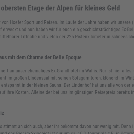
obersten Etage der Alpen für kleines Geld
r von Hoefer Sport und Reisen. Im Laufe der Jahre haben wir unsere
f erweckt und nun haben wir für euch ein geschichtsträchtiges Ex-Be
unmittelbarer Liftnähe und vielen der 225 Pistenkilometer in schnees
Haus mit dem Charme der Belle Epoque
nert an unser ehemaliges Ex-Grandhotel im Wallis. Nur ist hier alles
ant im großen Lindensaal mit seinen Sofagarnituren, klönend im Wint
ntspannt in der kleinen Sauna. Der Lindenhof hat uns alle von der 
f ihre Kosten. Alleine der bei uns im günstigen Reisepreis bereits i
iz
Das stimmt an sich auch, aber ihr bekommt davon nur wenig mit. Denn
nd das Bier im Skigebiet ist nur um ca. 10 % teurer als z.B. in österr