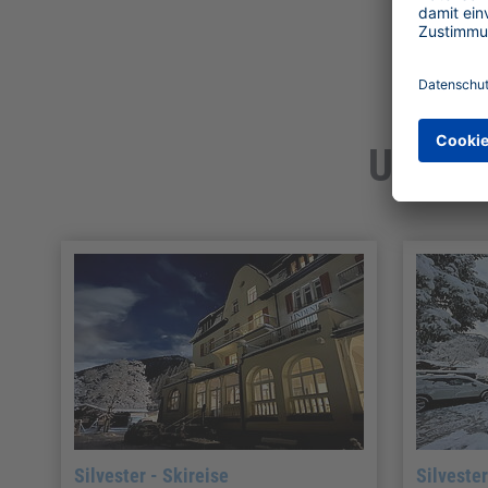
Unsere
Silvester - Skireise
Silvester