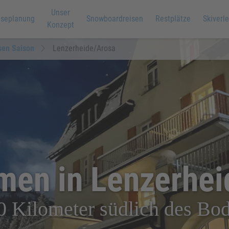
Unser
iseplanung
Snowboardreisen
Restplätze
Skiverle
Konzept
sen Saison
Lenzerheide/Arosa
men in Lenzerhei
0 Kilometer südlich des Bo