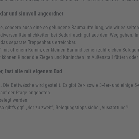
 klar und sinnvoll angeordnet
e, sondern auch eine so gelungene Raumaufteilung, wie wir es selten
en diversen Räumlichkeiten bei Bedarf auch gut aus dem Weg gehen. 
r das separate Treppenhaus erreichbar.
“ mit offenem Kamin, der kleinen Bar und seinen zahlreichen Sofagarni
r können Kinder die Ziegen und Kaninchen im Außenstall füttern oder
, fast alle mit eigenem Bad
t. Die Bettwäsche wird gestellt. Es gibt 2er- sowie 3-4er- und einige 
auf der Etage angeboten.
belegt werden.
o gibt’s ggf. „4er zu zweit“, Belegungstipps siehe „Ausstattung“!