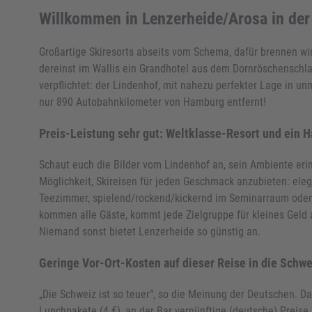
Willkommen in Lenzerheide/Arosa in der 
Großartige Skiresorts abseits vom Schema, dafür brennen wi
dereinst im Wallis ein Grandhotel aus dem Dornröschenschla
verpflichtet: der Lindenhof, mit nahezu perfekter Lage in 
nur 890 Autobahnkilometer von Hamburg entfernt!
Preis-Leistung sehr gut: Weltklasse-Resort und ein 
Schaut euch die Bilder vom Lindenhof an, sein Ambiente erin
Möglichkeit, Skireisen für jeden Geschmack anzubieten: eleg
Teezimmer, spielend/rockend/kickernd im Seminarraum oder e
kommen alle Gäste, kommt jede Zielgruppe für kleines Geld au
Niemand sonst bietet Lenzerheide so günstig an.
Geringe Vor-Ort-Kosten auf dieser Reise in die Schwe
„Die Schweiz ist so teuer“, so die Meinung der Deutschen. 
Lunchpakete (4 €), an der Bar vernünftige (deutsche) Preise u