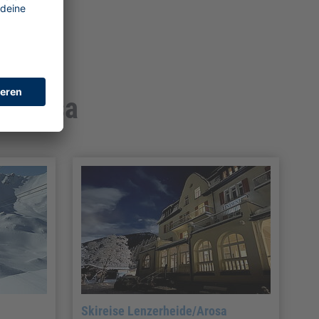
e/Arosa
Skireise Lenzerheide/Arosa