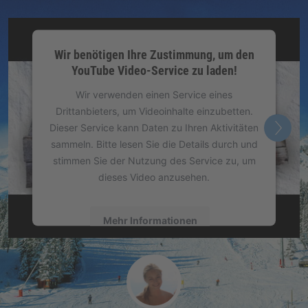
Wir benötigen Ihre Zustimmung, um den
YouTube Video-Service zu laden!
Wir verwenden einen Service eines
Drittanbieters, um Videoinhalte einzubetten.
Dieser Service kann Daten zu Ihren Aktivitäten
sammeln. Bitte lesen Sie die Details durch und
stimmen Sie der Nutzung des Service zu, um
dieses Video anzusehen.
Mehr Informationen
Akzeptieren
powered by
Usercentrics Consent
Management Platform