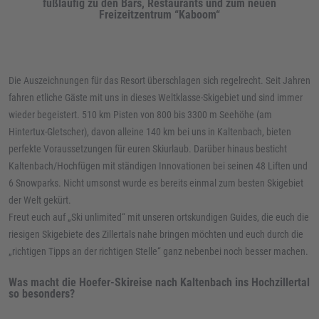
fußläufig zu den Bars, Restaurants und zum neuen
Freizeitzentrum “Kaboom“
Die Auszeichnungen für das Resort überschlagen sich regelrecht. Seit Jahren
fahren etliche Gäste mit uns in dieses Weltklasse-Skigebiet und sind immer
wieder begeistert. 510 km Pisten von 800 bis 3300 m Seehöhe (am
Hintertux-Gletscher), davon alleine 140 km bei uns in Kaltenbach, bieten
perfekte Voraussetzungen für euren Skiurlaub. Darüber hinaus besticht
Kaltenbach/Hochfügen mit ständigen Innovationen bei seinen 48 Liften und
6 Snowparks. Nicht umsonst wurde es bereits einmal zum besten Skigebiet
der Welt gekürt.
Freut euch auf „Ski unlimited“ mit unseren ortskundigen Guides, die euch die
riesigen Skigebiete des Zillertals nahe bringen möchten und euch durch die
„richtigen Tipps an der richtigen Stelle“ ganz nebenbei noch besser machen.
Was macht die Hoefer-Skireise nach Kaltenbach ins Hochzillertal
so besonders?