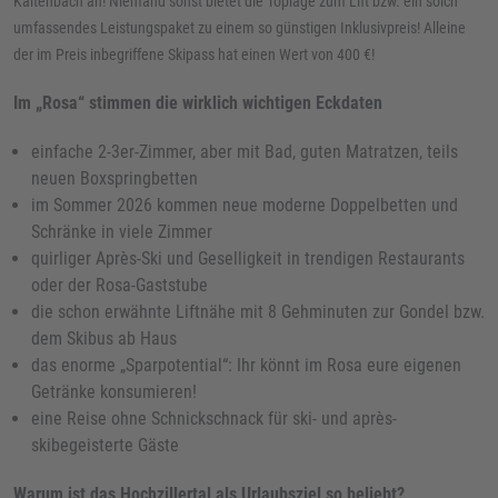
Kaltenbach an! Niemand sonst bietet die Toplage zum Lift bzw. ein solch
umfassendes Leistungspaket zu einem so günstigen Inklusivpreis! Alleine
der im Preis inbegriffene Skipass hat einen Wert von 400 €!
Im „Rosa“ stimmen die wirklich wichtigen Eckdaten
einfache 2-3er-Zimmer, aber mit Bad, guten Matratzen, teils
neuen Boxspringbetten
im Sommer 2026 kommen neue moderne Doppelbetten und
Schränke in viele Zimmer
quirliger Après-Ski und Geselligkeit in trendigen Restaurants
oder der Rosa-Gaststube
die schon erwähnte Liftnähe mit 8 Gehminuten zur Gondel bzw.
dem Skibus ab Haus
das enorme „Sparpotential“: Ihr könnt im Rosa eure eigenen
Getränke konsumieren!
eine Reise ohne Schnickschnack für ski- und après-
skibegeisterte Gäste
Warum ist das Hochzillertal als Urlaubsziel so beliebt?