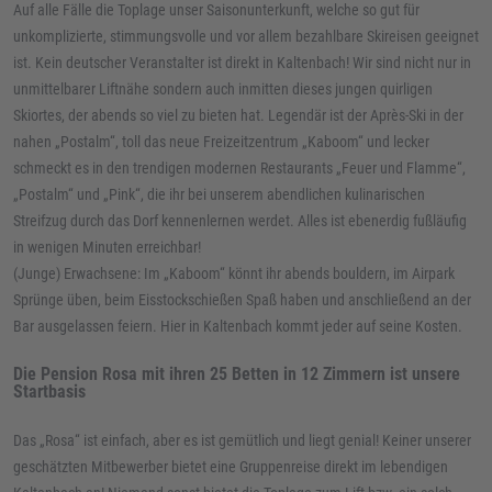
Auf alle Fälle die Toplage unser Saisonunterkunft, welche so gut für
unkomplizierte, stimmungsvolle und vor allem bezahlbare Skireisen geeignet
ist. Kein deutscher Veranstalter ist direkt in Kaltenbach! Wir sind nicht nur in
unmittelbarer Liftnähe sondern auch inmitten dieses jungen quirligen
Skiortes, der abends so viel zu bieten hat. Legendär ist der Après-Ski in der
nahen „Postalm“, toll das neue Freizeitzentrum „Kaboom“ und lecker
schmeckt es in den trendigen modernen Restaurants „Feuer und Flamme“,
„Postalm“ und „Pink“, die ihr bei unserem abendlichen kulinarischen
Streifzug durch das Dorf kennenlernen werdet. Alles ist ebenerdig fußläufig
in wenigen Minuten erreichbar!
(Junge) Erwachsene: Im „Kaboom“ könnt ihr abends bouldern, im Airpark
Sprünge üben, beim Eisstockschießen Spaß haben und anschließend an der
Bar ausgelassen feiern. Hier in Kaltenbach kommt jeder auf seine Kosten.
Die Pension Rosa mit ihren 25 Betten in 12 Zimmern ist unsere
Startbasis
Das „Rosa“ ist einfach, aber es ist gemütlich und liegt genial! Keiner unserer
geschätzten Mitbewerber bietet eine Gruppenreise direkt im lebendigen