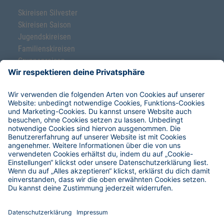
Skireisen Silvester
Skireisen Saison
Jugendskireisen
Familienskireisen
Gruppenreisen
Ski-Klassenfahrten
Freeride-Schnupperkurse
Service & Hilfe
Hoefer Skiverleih
Reise-Versicherungen
Restplätze