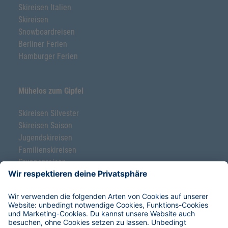
Skireisen Italien
Skireisen
Snowboardreisen
Berliner Ferien
Hamburger Ferien
Mühelos zum Gipfel
Skireisen Silvester
Skireisen Saison
Jugendskireisen
Familienskireisen
Gruppenreisen
Ski-Klassenfahrten
Freeride-Schnupperkurse
Service & Hilfe