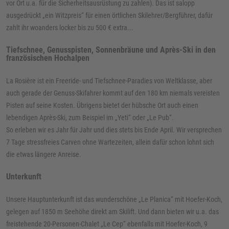
vor Ort u.a. für die Sicherheitsausrüstung zu zahlen). Das ist salopp
ausgedrückt „ein Witzpreis“ für einen örtlichen Skilehrer/Bergführer, dafür
zahlt ihr woanders locker bis zu 500 € extra...
Tiefschnee, Genusspisten, Sonnenbräune und Après-Ski in den
französischen Hochalpen
La Rosière ist ein Freeride- und Tiefschnee-Paradies von Weltklasse, aber
auch gerade der Genuss-Skifahrer kommt auf den 180 km niemals vereisten
Pisten auf seine Kosten. Übrigens bietet der hübsche Ort auch einen
lebendigen Après-Ski, zum Beispiel im „Yeti“ oder „Le Pub“.
So erleben wir es Jahr für Jahr und dies stets bis Ende April. Wir versprechen
7 Tage stressfreies Carven ohne Wartezeiten, allein dafür schon lohnt sich
die etwas längere Anreise.
Unterkunft
Unsere Hauptunterkunft ist das wunderschöne „Le Planica“ mit Hoefer-Koch,
gelegen auf 1850 m Seehöhe direkt am Skilift. Und dann bieten wir u.a. das
freistehende 20-Personen-Chalet „Le Cep“ ebenfalls mit Hoefer-Koch, 9