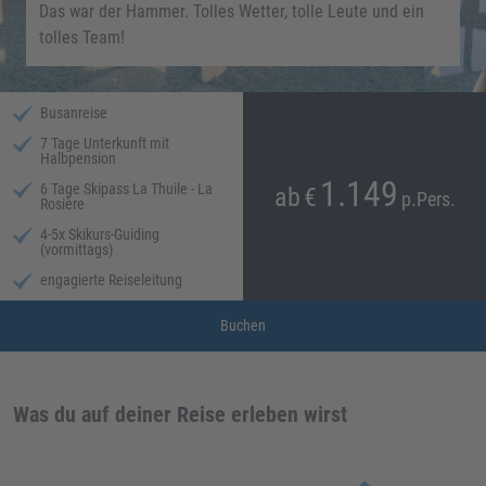
Das war der Hammer. Tolles Wetter, tolle Leute und ein
tolles Team!
Busanreise
7 Tage Unterkunft mit
Halbpension
1.149
6 Tage Skipass La Thuile - La
ab
€
p.Pers.
Rosière
4-5x Skikurs-Guiding
(vormittags)
engagierte Reiseleitung
Buchen
Was du auf deiner Reise erleben wirst