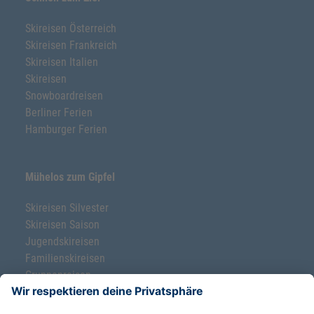
Skireisen Österreich
Skireisen Frankreich
Skireisen Italien
Skireisen
Snowboardreisen
Berliner Ferien
Hamburger Ferien
Mühelos zum Gipfel
Skireisen Silvester
Skireisen Saison
Jugendskireisen
Familienskireisen
Gruppenreisen
Ski-Klassenfahrten
Freeride-Schnupperkurse