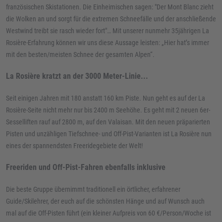
französischen Skistationen. Die Einheimischen sagen: "Der Mont Blanc zieht
die Wolken an und sorgt für die extremen Schneefälle und der anschließende
Westwind treibt sie rasch wieder fort"… Mit unserer nunmehr 35jährigen La
Rosière-Erfahrung können wir uns diese Aussage leisten: „Hier hat’s immer
mit den besten/meisten Schnee der gesamten Alpen“.
La Rosière kratzt an der 3000 Meter-Linie...
Seit einigen Jahren mit 180 anstatt 160 km Piste. Nun geht es auf der La
Rosière-Seite nicht mehr nur bis 2400 m Seehöhe. Es geht mit 2 neuen 6er-
Sesselliften rauf auf 2800 m, auf den Valaisan. Mit den neuen präparierten
Pisten und unzähligen Tiefschnee- und Off-Pist-Varianten ist La Rosière nun
eines der spannendsten Freeridegebiete der Welt!
Freeriden und Off-Pist-Fahren ebenfalls inklusive
Die beste Gruppe übernimmt traditionell ein örtlicher, erfahrener
Guide/Skilehrer, der euch auf die schönsten Hänge und auf Wunsch auch
mal auf die Off-Pisten führt (ein kleiner Aufpreis von 60 €/Person/Woche ist