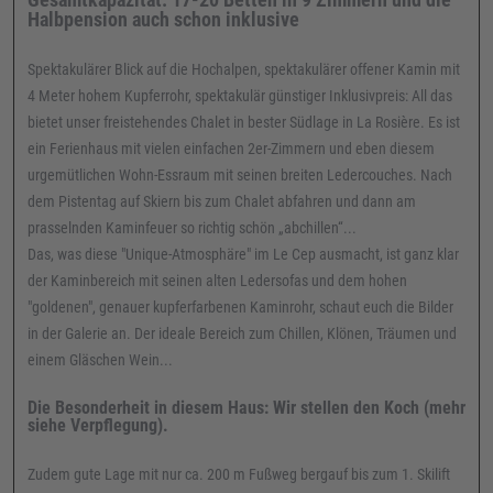
Halbpension auch schon inklusive
Spektakulärer Blick auf die Hochalpen, spektakulärer offener Kamin mit
4 Meter hohem Kupferrohr, spektakulär günstiger Inklusivpreis: All das
bietet unser freistehendes Chalet in bester Südlage in La Rosière. Es ist
ein Ferienhaus mit vielen einfachen 2er-Zimmern und eben diesem
urgemütlichen Wohn-Essraum mit seinen breiten Ledercouches. Nach
dem Pistentag auf Skiern bis zum Chalet abfahren und dann am
prasselnden Kaminfeuer so richtig schön „abchillen“...
Das, was diese "Unique-Atmosphäre" im Le Cep ausmacht, ist ganz klar
der Kaminbereich mit seinen alten Ledersofas und dem hohen
"goldenen", genauer kupferfarbenen Kaminrohr, schaut euch die Bilder
in der Galerie an. Der ideale Bereich zum Chillen, Klönen, Träumen und
einem Gläschen Wein...
Die Besonderheit in diesem Haus: Wir stellen den Koch (mehr
siehe Verpflegung).
Zudem gute Lage mit nur ca. 200 m Fußweg bergauf bis zum 1. Skilift