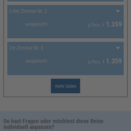
3-4er Zimmer Nr. 2
1.359
ausgebucht
p.Pers.
€
2er Zimmer Nr. 3
1.359
ausgebucht
p.Pers.
€
mehr laden
Du hast Fragen oder möchtest diese Reise
individuell anpassen?