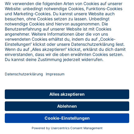
Service & Hilfe
Hoefer Skiverleih
Reise-Versicherungen
Restplätze
AGB
Impressum
Datenschutz