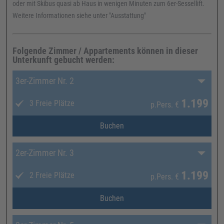
oder mit Skibus quasi ab Haus in wenigen Minuten zum 6er-Sessellift.
Weitere Informationen siehe unter "Ausstattung"
Folgende Zimmer / Appartements können in dieser
Unterkunft gebucht werden:
3er-Zimmer Nr. 2
1.199
3 Freie Plätze
p.Pers.
€
Buchen
2er-Zimmer Nr. 3
1.199
2 Freie Plätze
p.Pers.
€
Buchen