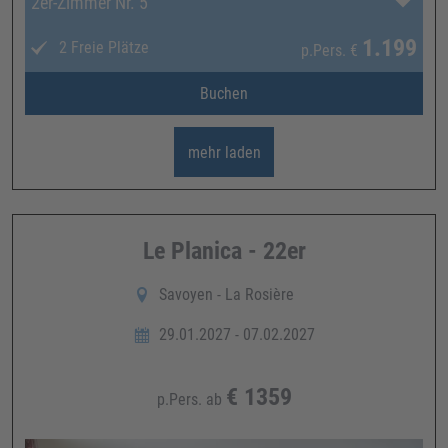
2er-Zimmer Nr. 5
1.199
2 Freie Plätze
p.Pers.
€
Buchen
mehr laden
Le Planica - 22er
Savoyen - La Rosière
29.01.2027 - 07.02.2027
€
1359
p.Pers. ab