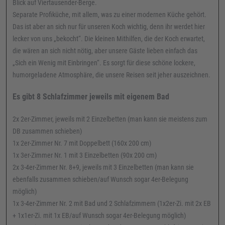
Blick auf Viertausender-Berge.
Separate Profiküche, mit allem, was zu einer modernen Küche gehört.
Das ist aber an sich nur für unseren Koch wichtig, denn ihr werdet hier
lecker von uns „bekocht“. Die kleinen Mithilfen, die der Koch erwartet,
die wären an sich nicht nötig, aber unsere Gäste lieben einfach das
„Sich ein Wenig mit Einbringen“. Es sorgt für diese schöne lockere,
humorgeladene Atmosphäre, die unsere Reisen seit jeher auszeichnen.
Es gibt 8 Schlafzimmer jeweils mit eigenem Bad
2x 2er-Zimmer, jeweils mit 2 Einzelbetten (man kann sie meistens zum
DB zusammen schieben)
1x 2er-Zimmer Nr. 7 mit Doppelbett (160x 200 cm)
1x 3er-Zimmer Nr. 1 mit 3 Einzelbetten (90x 200 cm)
2x 3-4er-Zimmer Nr. 8+9, jeweils mit 3 Einzelbetten (man kann sie
ebenfalls zusammen schieben/auf Wunsch sogar 4er-Belegung
möglich)
1x 3-4er-Zimmer Nr. 2 mit Bad und 2 Schlafzimmern (1x2er-Zi. mit 2x EB
+ 1x1er-Zi. mit 1x EB/auf Wunsch sogar 4er-Belegung möglich)