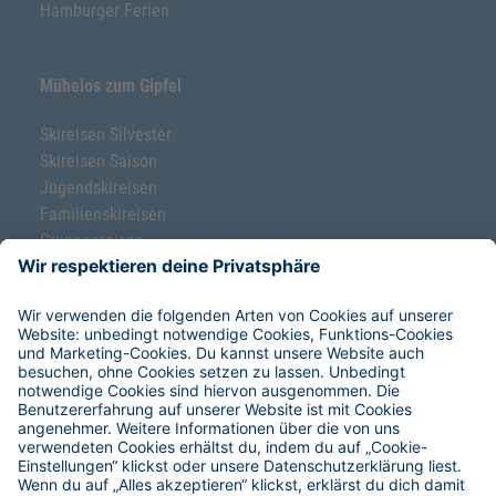
Hamburger Ferien
Mühelos zum Gipfel
Skireisen Silvester
Skireisen Saison
Jugendskireisen
Familienskireisen
Gruppenreisen
Ski-Klassenfahrten
Freeride-Schnupperkurse
Service & Hilfe
Hoefer Skiverleih
Reise-Versicherungen
Restplätze