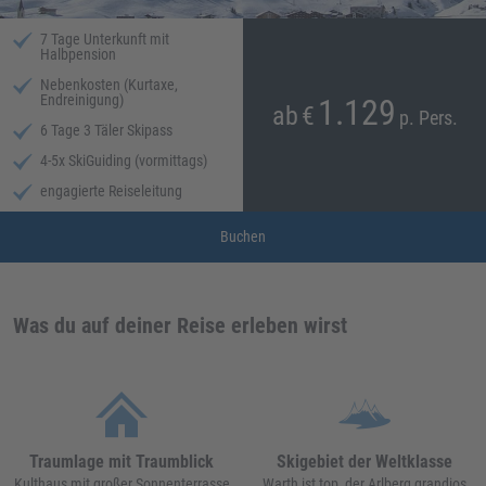
7 Tage Unterkunft mit
Halbpension
Nebenkosten (Kurtaxe,
Endreinigung)
1.129
ab
€
p. Pers.
6 Tage 3 Täler Skipass
4-5x SkiGuiding (vormittags)
engagierte Reiseleitung
Buchen
Was du auf deiner Reise erleben wirst
Traumlage mit Traumblick
Skigebiet der Weltklasse
Kulthaus mit großer Sonnenterrasse
Warth ist top, der Arlberg grandios