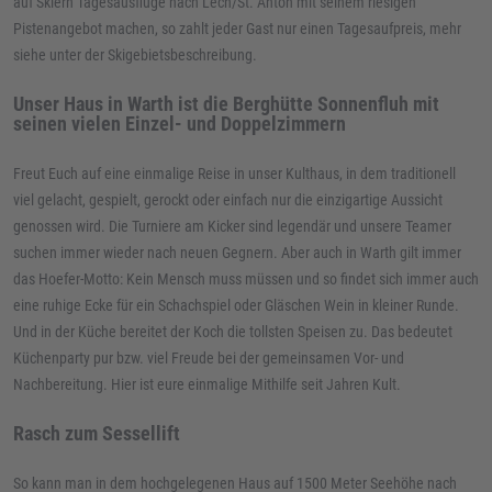
auf Skiern Tagesausflüge nach Lech/St. Anton mit seinem riesigen
Pistenangebot machen, so zahlt jeder Gast nur einen Tagesaufpreis, mehr
siehe unter der Skigebietsbeschreibung.
Unser Haus in Warth ist die Berghütte Sonnenfluh mit
seinen vielen Einzel- und Doppelzimmern
Freut Euch auf eine einmalige Reise in unser Kulthaus, in dem traditionell
viel gelacht, gespielt, gerockt oder einfach nur die einzigartige Aussicht
genossen wird. Die Turniere am Kicker sind legendär und unsere Teamer
suchen immer wieder nach neuen Gegnern. Aber auch in Warth gilt immer
das Hoefer-Motto: Kein Mensch muss müssen und so findet sich immer auch
eine ruhige Ecke für ein Schachspiel oder Gläschen Wein in kleiner Runde.
Und in der Küche bereitet der Koch die tollsten Speisen zu. Das bedeutet
Küchenparty pur bzw. viel Freude bei der gemeinsamen Vor- und
Nachbereitung. Hier ist eure einmalige Mithilfe seit Jahren Kult.
R
asch zum Sessellift
So kann man in dem hochgelegenen Haus auf 1500 Meter Seehöhe nach