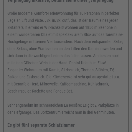
Verpflegung inklusive, Details siehe unter „Verpflegung“
Große moderne Komfort-Ferienwohnung für 16 Personen in perfekter
Lage an Lift und Piste. „Ski in/Ski out“, das ist der Traum eines jeden
Skifahrers, hier wird er Wirklichkeit! Wohnen auf 1850 m Seehöhe in
einem wunderbaren Chalet mit spektakulärem Blick auf das Tarentaise-
Hochgebirge mit seinen Viertausendern. Nach dem entspannten Skitag
ohne Skibus, ohne Wartezeiten an den Liften den Kamin anwerfen und
sich dann in die wuchtigen Ledersofas fallen lassen. Am besten noch
mit einen Gläschen Wein in der Hand: Das ist Urlaub im Elisa!
Eleganter Wohnraum mit Kamin, Sitzbereich, Tischen, Stühlen, TV,
Balkon und Essbereich. Die Küchenecke ist sehr gut ausgestattet u.a.
mit Ceranfeld-Herd, Mikrowelle, Kaffeemaschine, Kühlschrank,
Geschirrspüler, Raclette und Fondue-Set.
Sehr angenehm im schneereichen La Rosière: Es gibt 2 Parkplätze in
der Tiefgarage. Das Dorfzentrum erreicht man in drei Gehminuten.
Es gibt fünf separate Schlafzimmer