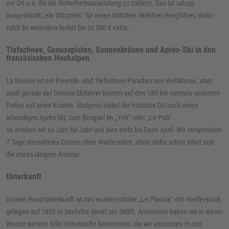
vor Ort u.a. für die Sicherheitsausrüstung zu zahlen). Das ist salopp
ausgedrückt „ein Witzpreis“ für einen örtlichen Skilehrer/Bergführer, dafür
zahlt ihr woanders locker bis zu 500 € extra...
Tiefschnee, Genusspisten, Sonnenbräune und Après-Ski in den
französischen Hochalpen
La Rosière ist ein Freeride- und Tiefschnee-Paradies von Weltklasse, aber
auch gerade der Genuss-Skifahrer kommt auf den 180 km niemals vereisten
Pisten auf seine Kosten. Übrigens bietet der hübsche Ort auch einen
lebendigen Après-Ski, zum Beispiel im „Yeti“ oder „Le Pub“.
So erleben wir es Jahr für Jahr und dies stets bis Ende April. Wir versprechen
7 Tage stressfreies Carven ohne Wartezeiten, allein dafür schon lohnt sich
die etwas längere Anreise.
Unterkunft
Unsere Hauptunterkunft ist das wunderschöne „Le Planica“ mit Hoefer-Koch,
gelegen auf 1850 m Seehöhe direkt am Skilift. Ansonsten haben wir in dieser
Woche weitere tolle Unterkünfte bekommen, die wir ansonsten in den