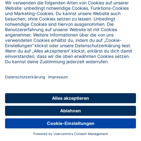
Savoyen - La Rosière
05.03.2027 - 14.03.2027
€
989
p.Pers. ab