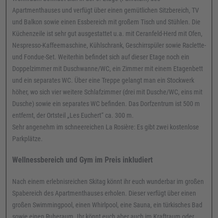
Apartmenthauses und verfügt über einen gemütlichen Sitzbereich, TV
und Balkon sowie einen Essbereich mit großem Tisch und Stühlen. Die
Küchenzeile ist sehr gut ausgestattet u.a. mit Ceranfeld-Herd mit Ofen,
Nespresso-Kaffeemaschine, Kühlschrank, Geschirrspüler sowie Raclette-
und Fondue-Set. Weiterhin befindet sich auf dieser Etage noch ein
Doppelzimmer mit Duschwanne/WC, ein Zimmer mit einem Etagenbett
und ein separates WC. Über eine Treppe gelangt man ein Stockwerk
höher, wo sich vier weitere Schlafzimmer (drei mit Dusche/WC, eins mit
Dusche) sowie ein separates WC befinden. Das Dorfzentrum ist 500 m
entfernt, der Ortsteil „Les Euchert“ ca. 300 m.
Sehr angenehm im schneereichen La Rosière: Es gibt zwei kostenlose
Parkplätze.
Wellnessbereich und Gym im Preis inkludiert
Nach einem erlebnisreichen Skitag könnt ihr euch wunderbar im großen
Spabereich des Apartmenthauses erholen. Dieser verfügt über einen
großen Swimmingpool, einen Whirlpool, eine Sauna, ein türkisches Bad
sowie einen Ruheraum. Ihr könnt euch aber auch im Kraftraum oder