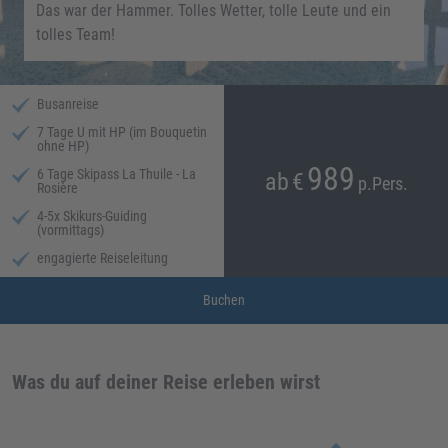
Das war der Hammer. Tolles Wetter, tolle Leute und ein
tolles Team!
Busanreise
7 Tage U mit HP (im Bouquetin
ohne HP)
989
6 Tage Skipass La Thuile - La
ab
€
p.Pers.
Rosière
4-5x Skikurs-Guiding
(vormittags)
engagierte Reiseleitung
Buchen
Was du auf deiner Reise erleben wirst