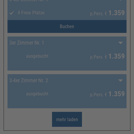
1.359
4 Freie Plätze
p.Pers.
€
Buchen
3er Zimmer Nr. 1
1.359
ausgebucht
p.Pers.
€
3-4er Zimmer Nr. 2
1.359
ausgebucht
p.Pers.
€
mehr laden