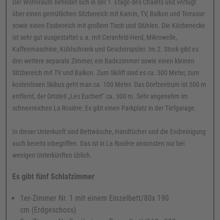
Der Wohnraum befindet sich in der 1. Etage des Chalets und verfügt
über einen gemütlichen Sitzbereich mit Kamin, TV, Balkon und Terrasse
sowie einen Essbereich mit großem Tisch und Stühlen. Die Küchenecke
ist sehr gut ausgestattet u.a. mit Ceranfeld-Herd, Mikrowelle,
Kaffeemaschine, Kühlschrank und Geschirrspüler. Im 2. Stock gibt es
drei weitere separate Zimmer, ein Badezimmer sowie einen kleinen
Sitzbereich mit TV und Balkon. Zum Skilift sind es ca. 500 Meter, zum
kostenlosen Skibus geht man ca. 100 Meter. Das Dorfzentrum ist 500 m
entfernt, der Ortsteil „Les Euchert“ ca. 300 m. Sehr angenehm im
schneereichen La Rosière: Es gibt einen Parkplatz in der Tiefgarage.
In dieser Unterkunft sind Bettwäsche, Handtücher und die Endreinigung
auch bereits inbegriffen. Das ist in La Rosière ansonsten nur bei
wenigen Unterkünften üblich.
Es gibt fünf Schlafzimmer
1er-Zimmer Nr. 1 mit einem Einzelbett/80x 190
cm (Erdgeschoss)