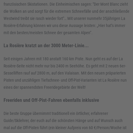
französischen Skistationen. Die Einheimischen sagen: "Der Mont Blanc zieht
die Wolken an und sorgt für die extremen Schneefälle und der anschließende
Westwind treibt sie rasch wieder fort"… Mit unserer nunmehr 35jährigen La
Rosière-Erfahrung können wir uns diese Aussage leisten: „Hier hat’s immer
mit den besten/meisten Schnee der gesamten Alpen“.
La Rosière kratzt an der 3000 Meter-Linie...
Seit einigen Jahren mit 180 anstatt 160 km Piste. Nun geht es auf der La
Rosière-Seite nicht mehr nur bis 2400 m Seehöhe. Es geht mit 2 neuen 6er-
Sesselliften rauf auf 2800 m, auf den Valaisan. Mit den neuen präparierten
Pisten und unzähligen Tiefschnee- und Off-Pist-Varianten ist La Rosière nun
eines der spannendsten Freeridegebiete der Welt!
Freeriden und Off-Pist-Fahren ebenfalls inklusive
Die beste Gruppe übernimmt traditionell ein örtlicher, erfahrener
Guide/Skilehrer, der euch auf die schönsten Hänge und auf Wunsch auch
mal auf die Off-Pisten führt (ein kleiner Aufpreis von 60 €/Person/Woche ist