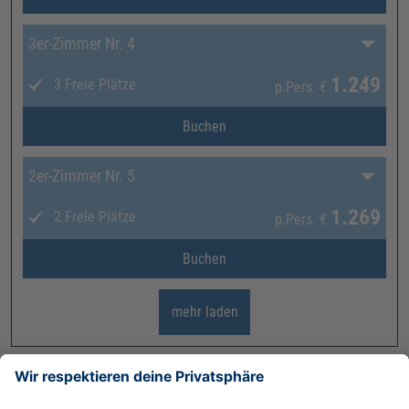
3er-Zimmer Nr. 4
1.249
3 Freie Plätze
p.Pers.
€
Buchen
2er-Zimmer Nr. 5
1.269
2 Freie Plätze
p.Pers.
€
Buchen
mehr laden
Résidence Le Bouquetin