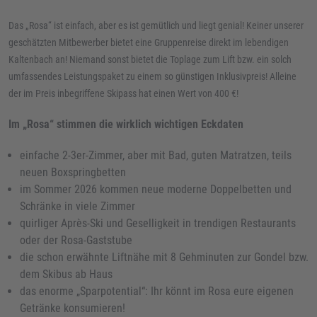
Das „Rosa“ ist einfach, aber es ist gemütlich und liegt genial! Keiner unserer
geschätzten Mitbewerber bietet eine Gruppenreise direkt im lebendigen
Kaltenbach an! Niemand sonst bietet die Toplage zum Lift bzw. ein solch
umfassendes Leistungspaket zu einem so günstigen Inklusivpreis! Alleine
der im Preis inbegriffene Skipass hat einen Wert von 400 €!
Im „Rosa“ stimmen die wirklich wichtigen Eckdaten
einfache 2-3er-Zimmer, aber mit Bad, guten Matratzen, teils
neuen Boxspringbetten
im Sommer 2026 kommen neue moderne Doppelbetten und
Schränke in viele Zimmer
quirliger Après-Ski und Geselligkeit in trendigen Restaurants
oder der Rosa-Gaststube
die schon erwähnte Liftnähe mit 8 Gehminuten zur Gondel bzw.
dem Skibus ab Haus
das enorme „Sparpotential“: Ihr könnt im Rosa eure eigenen
Getränke konsumieren!