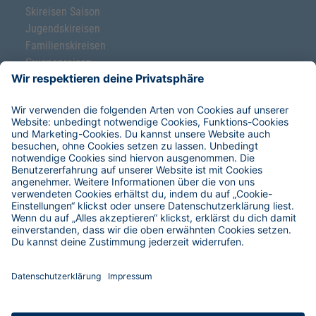
Skireisen Saison
Jugendskireisen
Familienskireisen
Gruppenreisen
Ski-Klassenfahrten
Freeride-Schnupperkurse
Service & Hilfe
Hoefer Skiverleih
Reise-Versicherungen
Restplätze