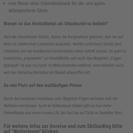
eine Reise ohne Schnickschnack für ski- und après-
skibegeisterte Gäste
Warum ist das Hochzillertal als Urlaubsziel so beliebt?
Weil die Geschwister Schulz, denen die Bergbahnen gehören, sich nie auf
ihren so zahlreichen Lorbeeren ausruhen. Martha und Heinz Schulz sind
Visionäre und der Konkurrenz meist immer einen Schritt voraus. So geht es
inzwischen „popowarm“ zur Kristallhütte und auch das Skigebiet „Fügen-
Spieljoch“ ist nun nur noch 10 Skibusminuten entfernt. Und natürlich auch,
weil der Hintertux-Gletscher im Skipaß inbegriffen ist!
So viel Platz auf den weitläufigen Pisten
Durch den besseren Anschluss vom Skigebiet Fügen verteilen sich die
Skifahrer viel besser. Auch im Kaltenbach-Gebiet gibt es nun mehr
Pistenfläche und einen neuen Lift, der fast bis auf 2600 m Seehöhe führt.
Für weitere Infos zur Anreise und zum SkiGuiding bitte
auf "Weiterlesen" klicken.