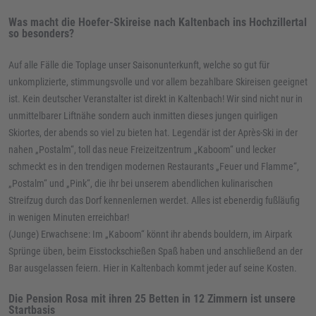
Was macht die Hoefer-Skireise nach Kaltenbach ins Hochzillertal
so besonders?
Auf alle Fälle die Toplage unser Saisonunterkunft, welche so gut für
unkomplizierte, stimmungsvolle und vor allem bezahlbare Skireisen geeignet
ist. Kein deutscher Veranstalter ist direkt in Kaltenbach! Wir sind nicht nur in
unmittelbarer Liftnähe sondern auch inmitten dieses jungen quirligen
Skiortes, der abends so viel zu bieten hat. Legendär ist der Après-Ski in der
nahen „Postalm“, toll das neue Freizeitzentrum „Kaboom“ und lecker
schmeckt es in den trendigen modernen Restaurants „Feuer und Flamme“,
„Postalm“ und „Pink“, die ihr bei unserem abendlichen kulinarischen
Streifzug durch das Dorf kennenlernen werdet. Alles ist ebenerdig fußläufig
in wenigen Minuten erreichbar!
(Junge) Erwachsene: Im „Kaboom“ könnt ihr abends bouldern, im Airpark
Sprünge üben, beim Eisstockschießen Spaß haben und anschließend an der
Bar ausgelassen feiern. Hier in Kaltenbach kommt jeder auf seine Kosten.
Die Pension Rosa mit ihren 25 Betten in 12 Zimmern ist unsere
Startbasis