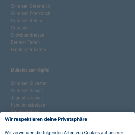
Skireisen Österreich
Skireisen Frankreich
Skireisen Italien
Skireisen
Snowboardreisen
Berliner Ferien
Hamburger Ferien
Mühelos zum Gipfel
Skireisen Silvester
Skireisen Saison
Jugendskireisen
Familienskireisen
Gruppenreisen
Ski-Klassenfahrten
Freeride-Schnupperkurse