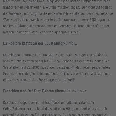
Nach wie vor hält dieses so außergewöhnliche Dorf den Schneerekord aller
französischen Skistationen. Die Einheimischen sagen: "Der Mont Blanc zieht
die Wolken an und sorgt für die extremen Schneefälle und der anschließende
Westwind treibt sie rasch wieder fort"… Mit unserer nunmehr 35jährigen La
Rosière-Erfahrung können wir uns diese Aussage leisten: „Hier hat’s immer
mit den besten/meisten Schnee der gesamten Alpen“.
La Rosière kratzt an der 3000 Meter-Linie...
Seit einigen Jahren mit 180 anstatt 160 km Piste. Nun geht es auf der La
Rosière-Seite nicht mehr nur bis 2400 m Seehöhe. Es geht mit 2 neuen 6er-
Sesselliften rauf auf 2800 m, auf den Valaisan. Mit den neuen präparierten
Pisten und unzähligen Tiefschnee- und Off-Pist-Varianten ist La Rosière nun
eines der spannendsten Freeridegebiete der Welt!
Freeriden und Off-Pist-Fahren ebenfalls inklusive
Die beste Gruppe übernimmt traditionell ein örtlicher, erfahrener
Guide/Skilehrer, der euch auf die schönsten Hänge und auf Wunsch auch
mal auf die Off-Pisten führt (ein kleiner Aufpreis von 60 €/Person/Woche ist