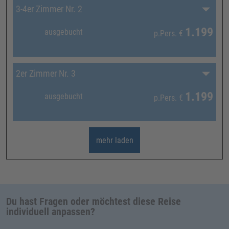
3-4er Zimmer Nr. 2
1.199
ausgebucht
p.Pers.
€
2er Zimmer Nr. 3
1.199
ausgebucht
p.Pers.
€
mehr laden
Du hast Fragen oder möchtest diese Reise
individuell anpassen?