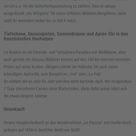
vor Ort u.a. für die Sicherheitsausrüstung zu zahlen). Das ist salopp
ausgedrückt „ein Witzpreis“ für einen örtlichen Skilehrer/Bergführer, dafür
zahlt ihr woanders locker bis zu 500 € extra...
Tiefschnee, Genusspisten, Sonnenbräune und Après-Ski in den
französischen Hochalpen
La Rosière ist ein Freeride- und Tiefschnee-Paradies von Weltklasse, aber
auch gerade der Genuss-Skifahrer kommt auf den 180 km niemals vereisten
Pisten auf seine Kosten. Übrigens bietet der hübsche Ort auch einen
lebendigen Après-Ski, zum Beispiel im „Yeti“ oder „Le Pub“.
So erleben wir es Jahr für Jahr und dies stets bis Ende April. Wir versprechen
7 Tage stressfreies Carven ohne Wartezeiten, allein dafür schon lohnt sich
die etwas längere Anreise.
Unterkunft
Unsere Hauptunterkunft ist das wunderschöne „Le Planica“ mit Hoefer-Koch,
gelegen auf 1850 m Seehöhe direkt am Skilift.