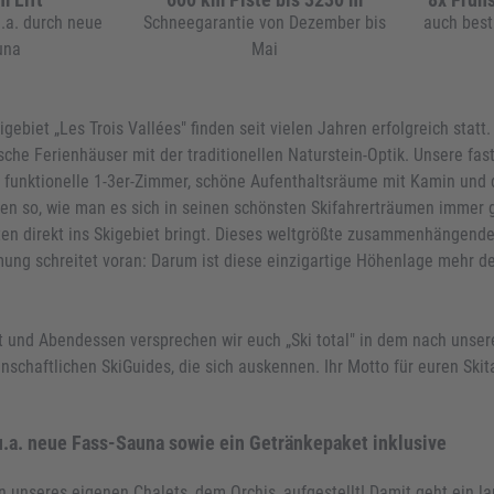
.a. durch neue
Schneegarantie von Dezember bis
auch best
una
Mai
gebiet „Les Trois Vallées" finden seit vielen Jahren erfolgreich statt
bsche Ferienhäuser mit der traditionellen Naturstein-Optik. Unsere fa
ine funktionelle 1-3er-Zimmer, schöne Aufenthaltsräume mit Kamin und
gen so, wie man es sich in seinen schönsten Skifahrerträumen immer
uten direkt ins Skigebiet bringt. Dieses weltgrößte zusammenhängend
ng schreitet voran: Darum ist diese einzigartige Höhenlage mehr den
t und Abendessen versprechen wir euch „Ski total" in dem nach unse
schaftlichen SkiGuides, die sich auskennen. Ihr Motto für euren Skita
u.a. neue Fass-Sauna sowie ein Getränkepaket inklusive
n unseres eigenen Chalets, dem Orchis, aufgestellt! Damit geht ein 