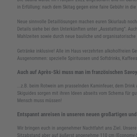
in Erfüllung: nach dem Skitag gegen eine faire Gebühr in d
Neue sinnvolle Detaillösungen machen euren Skiurlaub noch 
Details siehe bei den Unterkünften unter „Ausstattung“. Auc
Mahlzeiten sowie durch neue bauliche und organisatorisch
Getränke inklusive! Alle im Haus verzehrten alkoholfreien Ge
Ausgenommen: spezielle Spirituosen und Softdrinks, Kaffeesp
Auch auf Après-Ski muss man im französischen Savoye
...z.B. beim Rotwein am prasselnden Kaminfeuer, dem Drin
Skiguides sorgen mit ihren Ideen abseits vom Schema für gute
Mensch muss müssen!
Entspannt anreisen in unseren neuen großartigen un
Wir bringen euch in angenehmer Nachtfahrt ans Ziel. Unsere 
Sitzabstand aber auf äußerst angenehme 110 cm (Economy-Si