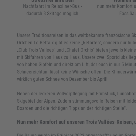
Nachtfahrt im Relaxliner-Bus -
nun mehr Komfort u
dadurch 8 Skitage möglich
Fass-Sa
Unsere Traditionsreisen in das weltbekannte französische Ski
Örtchen Le Bettaix gibt es keine „Retorten", sondern nur hü
„Club Trois Vallées" und „Chalet Orchis" bieten jeweils kle
mit Skifahren von Haus zu Haus. Unsere zwei Sportclubs lie
von hohen Gipfeln und direkt am Lift, der euch in nur 5 Min
Schneereichtum lässt keine Wünsche offen. Die Klimaerwärmu
wirklich guten Schnee von Dezember bis April!
Neben der leckeren Vollverpflegung mit Frühstück, Lunchbro
Skigebiet der Alpen. Zudem stimmungsvolle Reisen mit leiden
Boarden und die richtigen Tipps an der richtigen Stelle".
Nun mehr Komfort auf unseren Trois Vallées-Reisen, 
Die Sauna wurde im Frühjahr 2022 angeschafft und im Garte