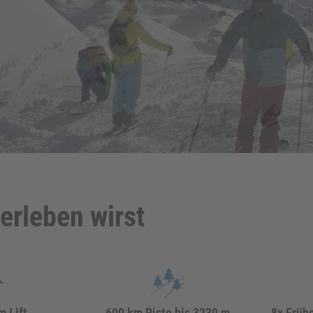
erleben wirst
 Lift
600 km Piste bis 3230 m
8x Früh