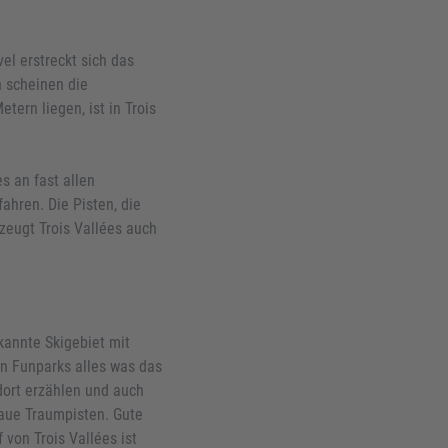
el erstreckt sich das
n scheinen die
tern liegen, ist in Trois
s an fast allen
ahren. Die Pisten, die
zeugt Trois Vallées auch
kannte Skigebiet mit
en Funparks alles was das
dort erzählen und auch
laue Traumpisten. Gute
 von Trois Vallées ist