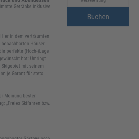
Reiseleitung
immte Getränke inklusive
Buchen
. Hier in dem verträumten
st benachbarten Häuser
 die perfekte (Hoch-)Lage
 gewünscht hat: Umringt
e Skigebiet mit seinem
n je Garant für stets
rer Meinung besten
g: „Freies Skifahren bzw.
langgehegter Gästewunsch