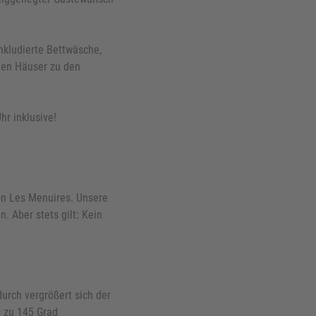
nkludierte Bettwäsche,
iden Häuser zu den
hr inklusive!
on Les Menuires. Unsere
. Aber stets gilt: Kein
urch vergrößert sich der
s zu 145 Grad