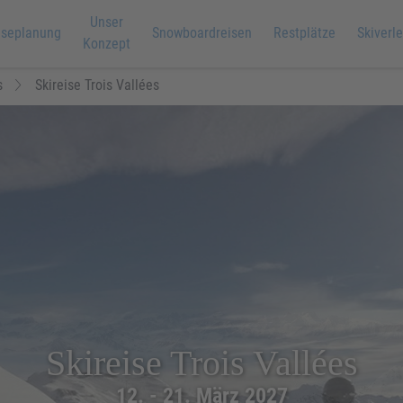
Unser
iseplanung
Snowboardreisen
Restplätze
Skiverle
Konzept
s
Skireise Trois Vallées
Skireise Trois Vallées
12. - 21. März 2027