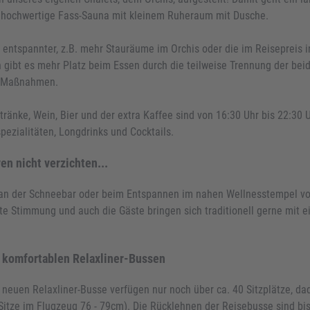
ie hochwertige Fass-Sauna mit kleinem Ruheraum mit Dusche.
entspannter, z.B. mehr Stauräume im Orchis oder die im Reisepreis i
h gibt es mehr Platz beim Essen durch die teilweise Trennung der be
e Maßnahmen.
tränke, Wein, Bier und der extra Kaffee sind von 16:30 Uhr bis 22:30 U
ezialitäten, Longdrinks und Cocktails.
n nicht verzichten...
k an der Schneebar oder beim Entspannen im nahen Wellnesstempel v
 Stimmung und auch die Gäste bringen sich traditionell gerne mit ein
d komfortablen Relaxliner-Bussen
neuen Relaxliner-Busse verfügen nur noch über ca. 40 Sitzplätze, dad
tze im Flugzeug 76 - 79cm). Die Rücklehnen der Reisebusse sind bi