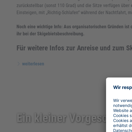
zurückstellbar (sonst 110 Grad) und die Sitze verfügen über e
Einsteigen, mit „Richtig-Schlafen“ während der Nachtfahrt, mi
Noch eine wichtige Info: Aus organisatorischen Gründen ist d
ihr bei der Skigebietsbeschreibung.
Für weitere Infos zur Anreise und zum Sk
weiterlesen
Ein kleiner Vorgeschmac