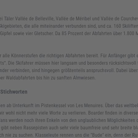
i Täler Vallée de Belleville, Vallée de Méribel und Vallée de Courchev
Skigebieten, die alle miteinander verbunden sind, und ca. 160 Skilifte
ipfel sowie vier Gletscher. Da 85 Prozent der Abfahrten über 1.800 Me
 alle Könnerstufen die richtigen Abfahrten bereit. Für Anfänger gibt e
“. Die Skifahrer müssen hier langsam und besonders rücksichtsvoll f
ander verbinden, sind hingegen größtenteils anspruchsvoll. Dabei über
ber Waldabfahrten bis hin zu sanften Almwiesen.
 Stichworten
ten ab Unterkunft im Pistenkessel von Les Menuires. Über das weltbe
r wohl nicht mehr viele Worte zu verlieren. Boarder finden in divers
eefans werden noch ihren Enkeln von den unglaublichen Möglichkeiten 
 gibt neben Rassepisten auch sehr viele baumfreie und sehr breite b
h nie zu suchen. Klasseleute rennen uns die "Bude" ein, denn der Ruf