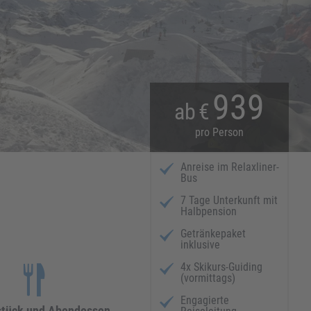
939
ab
€
pro Person
Anreise im Relaxliner-
Bus
7 Tage Unterkunft mit
Halbpension
Getränkepaket
inklusive
4x Skikurs-Guiding
(vormittags)
Engagierte
stück und Abendessen