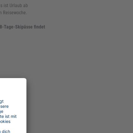
s ist Urlaub ab
gen Reisewoche.
- 8-Tage-Skipässe findet