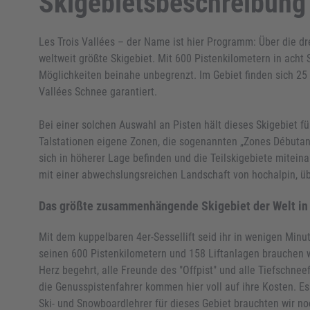
Skigebietsbeschreibung
Les Trois Vallées – der Name ist hier Programm: Über die dre
weltweit größte Skigebiet. Mit 600 Pistenkilometern in acht 
Möglichkeiten beinahe unbegrenzt. Im Gebiet finden sich 25 G
Vallées Schnee garantiert.
Bei einer solchen Auswahl an Pisten hält dieses Skigebiet für
Talstationen eigene Zonen, die sogenannten „Zones Débutants
sich in höherer Lage befinden und die Teilskigebiete mitein
mit einer abwechslungsreichen Landschaft von hochalpin, ü
Das größte zusammenhängende Skigebiet der Welt in
Mit dem kuppelbaren 4er-Sessellift seid ihr in wenigen Minu
seinen 600 Pistenkilometern und 158 Liftanlagen brauchen wi
Herz begehrt, alle Freunde des "Offpist" und alle Tiefschn
die Genusspistenfahrer kommen hier voll auf ihre Kosten. Es
Ski- und Snowboardlehrer für dieses Gebiet brauchten wir noc