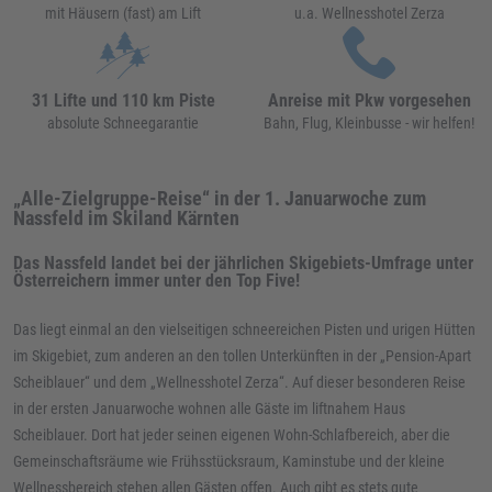
mit Häusern (fast) am Lift
u.a. Wellnesshotel Zerza
31 Lifte und 110 km Piste
Anreise mit Pkw vorgesehen
absolute Schneegarantie
Bahn, Flug, Kleinbusse - wir helfen!
„Alle-Zielgruppe-Reise“
in der 1. Januarwoche zum
Nassfeld im Skiland Kärnten
Das Nassfeld landet bei der jährlichen Skigebiets-Umfrage unter
Österreichern immer unter den Top Five!
Das liegt einmal an den vielseitigen schneereichen Pisten und urigen Hütten
im Skigebiet, zum anderen an den tollen Unterkünften in der „Pension-Apart
Scheiblauer“ und dem „Wellnesshotel Zerza“. Auf dieser besonderen Reise
in der ersten Januarwoche wohnen alle Gäste im liftnahem Haus
Scheiblauer. Dort hat jeder seinen eigenen Wohn-Schlafbereich, aber die
Gemeinschaftsräume wie Frühsstücksraum, Kaminstube und der kleine
Wellnessbereich stehen allen Gästen offen. Auch gibt es stets gute