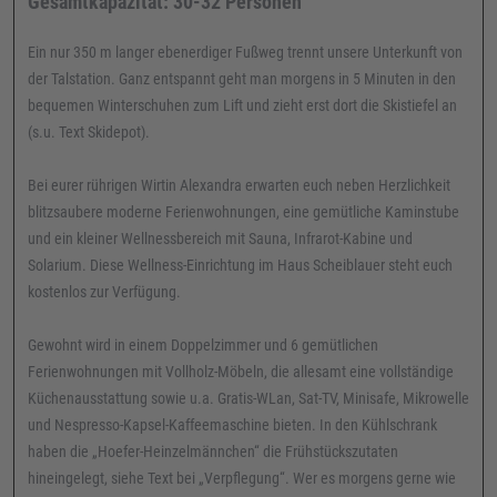
Gesamtkapazität: 30-32 Personen
Ein nur 350 m langer ebenerdiger Fußweg trennt unsere Unterkunft von
der Talstation. Ganz entspannt geht man morgens in 5 Minuten in den
bequemen Winterschuhen zum Lift und zieht erst dort die Skistiefel an
(s.u. Text Skidepot).
Bei eurer rührigen Wirtin Alexandra erwarten euch neben Herzlichkeit
blitzsaubere moderne Ferienwohnungen, eine gemütliche Kaminstube
und ein kleiner Wellnessbereich mit Sauna, Infrarot-Kabine und
Solarium. Diese Wellness-Einrichtung im Haus Scheiblauer steht euch
kostenlos zur Verfügung.
Gewohnt wird in einem Doppelzimmer und 6 gemütlichen
Ferienwohnungen mit Vollholz-Möbeln, die allesamt eine vollständige
Küchenausstattung sowie u.a. Gratis-WLan, Sat-TV, Minisafe, Mikrowelle
und Nespresso-Kapsel-Kaffeemaschine bieten. In den Kühlschrank
haben die „Hoefer-Heinzelmännchen“ die Frühstückszutaten
hineingelegt, siehe Text bei „Verpflegung“. Wer es morgens gerne wie