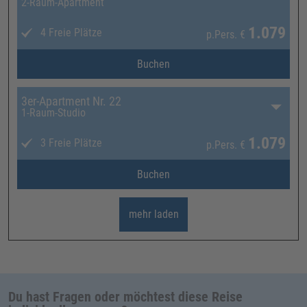
2-Raum-Apartment
1.079
4 Freie Plätze
p.Pers.
€
Buchen
3er-Apartment Nr. 22
1-Raum-Studio
1.079
3 Freie Plätze
p.Pers.
€
Buchen
mehr laden
Du hast Fragen oder möchtest diese Reise