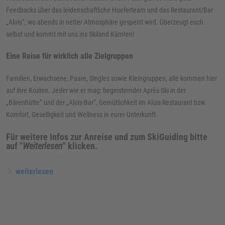
Feedbacks über das leidenschaftliche Hoeferteam und das Restaurant/Bar
„Alois“, wo abends in netter Atmosphäre gespeist wird. Überzeugt euch
selbst und kommt mit uns ins Skiland Kärnten!
Eine Reise für wirklich alle Zielgruppen
Familien, Erwachsene, Paare, Singles sowie Kleingruppen, alle kommen hier
auf ihre Kosten. Jeder wie er mag: begeisternder Après-Ski in der
„Bärenhütte“ und der „Alois-Bar“, Gemütlichkeit im Alois-Restaurant bzw.
Komfort, Geselligkeit und Wellness in eurer Unterkunft.
Für weitere Infos zur Anreise und zum SkiGuiding bitte
auf "
Weiterlesen
" klicken.
weiterlesen