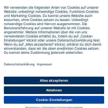
Freeride-Schnupperkurse
Service & Hilfe
Hoefer Skiverleih
Reise-Versicherungen
Restplätze
AGB
Impressum
Datenschutz