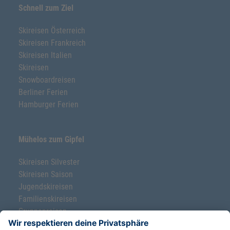
Schnell zum Ziel
Skireisen Österreich
Skireisen Frankreich
Skireisen Italien
Skireisen
Snowboardreisen
Berliner Ferien
Hamburger Ferien
Mühelos zum Gipfel
Skireisen Silvester
Skireisen Saison
Jugendskireisen
Familienskireisen
Gruppenreisen
Ski-Klassenfahrten