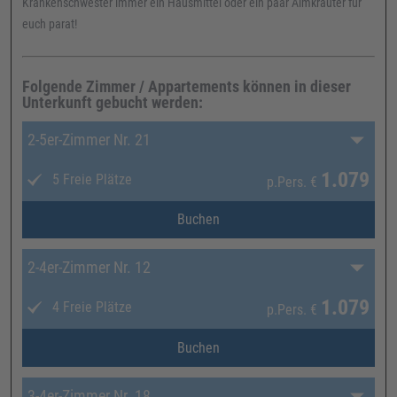
Krankenschwester immer ein Hausmittel oder ein paar Almkräuter für
euch parat!
Folgende Zimmer / Appartements können in dieser
Unterkunft gebucht werden:
2-5er-Zimmer Nr. 21
1.079
5 Freie Plätze
p.Pers.
€
Buchen
2-4er-Zimmer Nr. 12
1.079
4 Freie Plätze
p.Pers.
€
Buchen
3-4er-Zimmer Nr. 18