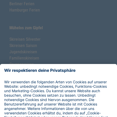
Berliner Ferien
Hamburger Ferien
Mühelos zum Gipfel
Skireisen Silvester
Skireisen Saison
Jugendskireisen
Familienskireisen
Gruppenreisen
Ski-Klassenfahrten
Freeride-Schnupperkurse
Service & Hilfe
Hoefer Skiverleih
Reise-Versicherungen